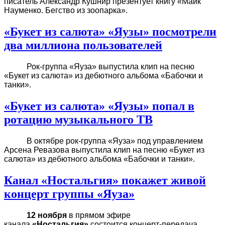
писатель Александр Кушнир презентует книгу «Майк
Науменко. Бегство из зоопарка».
«Букет из салюта» «Яузы» посмотрели
два миллиона пользователей
Рок-группа «Яуза» выпустила клип на песню
«Букет из салюта» из дебютного альбома «Бабочки и
танки».
«Букет из салюта» «Яузы» попал в
ротацию музыкального ТВ
В октябре рок-группа «Яуза» под управлением
Арсена Ревазова выпустила клип на песню «Букет из
салюта» из дебютного альбома «Бабочки и танки».
Канал «Ностальгия» покажет живой
концерт группы «Яуза»
12 ноября
в прямом эфире
канала
«Ностальгия»
состоится концерт-передача