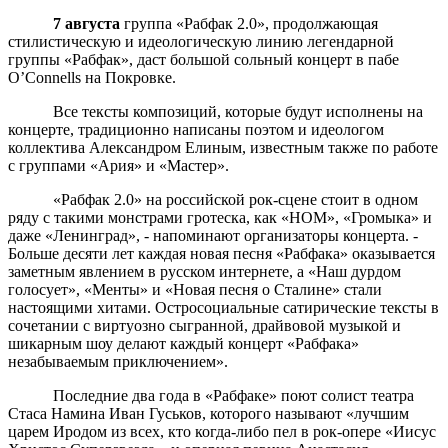
7 августа
группа «Рабфак 2.0», продолжающая
стилистическую и идеологическую линию легендарной
группы «Рабфак», даст большой сольный концерт в пабе
O’Connells на Покровке.
Все тексты композиций, которые будут исполнены на
концерте, традиционно написаны поэтом и идеологом
коллектива Александром Елиным, известным также по работе
с группами «Ария» и «Мастер».
«Рабфак 2.0» на российской рок-сцене стоит в одном
ряду с такими монстрами гротеска, как «НОМ», «Громыка» и
даже «Ленинград», - напоминают организаторы концерта. -
Больше десяти лет каждая новая песня «Рабфака» оказывается
заметным явлением в русском интернете, а «Наш дурдом
голосует», «Менты» и «Новая песня о Сталине» стали
настоящими хитами. Остросоциальные сатирические тексты в
сочетании с виртуозно сыгранной, драйвовой музыкой и
шикарным шоу делают каждый концерт «Рабфака»
незабываемым приключением».
Последние два года в «Рабфаке» поют солист театра
Стаса Намина Иван Гуськов, которого называют «лучшим
царем Иродом из всех, кто когда-либо пел в рок-опере «Иисус