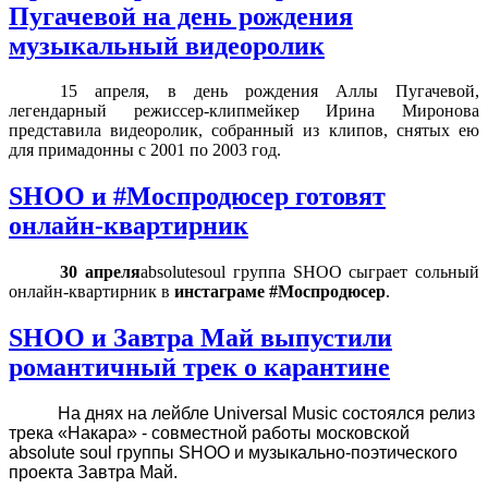
Пугачевой на день рождения
музыкальный видеоролик
15 апреля, в день рождения Аллы Пугачевой,
легендарный режиссер-клипмейкер Ирина Миронова
представила видеоролик, собранный из клипов, снятых ею
для примадонны с 2001 по 2003 год.
SHOO и #Моспродюсер готовят
онлайн-квартирник
30 апреля
absolute
soul
группа
SHOO
сыграет сольный
онлайн-квартирник в
инстаграме #Моспродюсер
.
SHOO и Завтра Май выпустили
романтичный трек о карантине
На днях на лейбле Universal Music состоялся релиз
трека «Накара» - совместной работы московской
absolute soul группы SHOO и музыкально-поэтического
проекта Завтра Май.