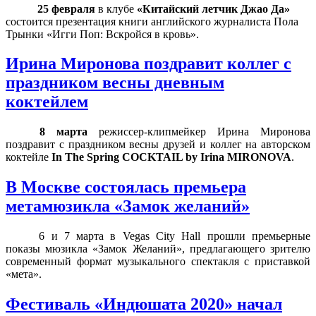
25 февраля
в клубе
«Китайский летчик Джао Да»
состоится презентация книги английского журналиста Пола
Трынки «Игги Поп: Вскройся в кровь».
Ирина Миронова поздравит коллег с
праздником весны дневным
коктейлем
8 марта
режиссер-клипмейкер Ирина Миронова
поздравит с праздником весны друзей и коллег на авторском
коктейле
In The Spring COCKTAIL by Irina MIRONOVA
.
В Москве состоялась премьера
метамюзикла «Замок желаний»
6 и 7 марта в
Vegas
City
Hall
прошли премьерные
показы мюзикла «Замок Желаний», предлагающего зрителю
современный формат музыкального спектакля с приставкой
«мета».
Фестиваль «Индюшата 2020» начал