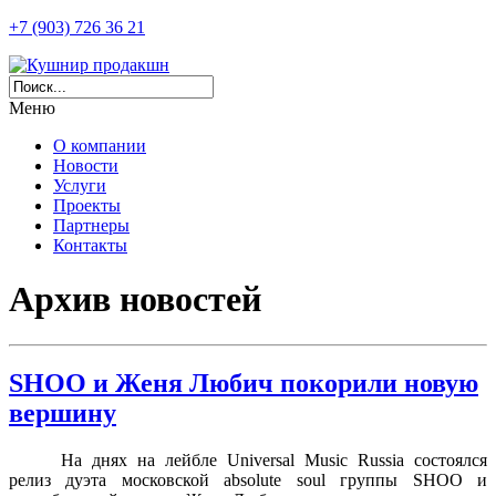
+7 (903) 726 36 21
Меню
О компании
Новости
Услуги
Проекты
Партнеры
Контакты
Архив новостей
SHOO и Женя Любич покорили новую
вершину
На днях на лейбле
Universal
Music
Russia
состоялся
релиз дуэта московской
absolute
soul
группы
SHOO
и