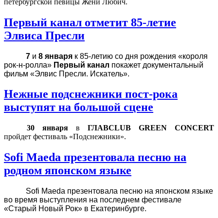
петербургской певицы Жени Любич.
Первый канал отметит 85-летие
Элвиса Пресли
7
и
8 января
к 85-летию со дня рождения «короля
рок-н-ролла»
Первый канал
покажет документальный
фильм «Элвис Пресли. Искатель».
Нежные подснежники пост-рока
выступят на большой сцене
30 января
в
ГЛАВCLUB GREEN CONCERT
пройдет
фестиваль «Подснежники».
Sofi Maeda презентовала песню на
родном японском языке
Sofi Maeda презентовала песню на японском языке
во время выступления на последнем фестивале
«Старый Новый Рок» в Екатеринбурге.