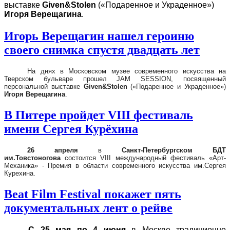
выставке
Given&Stolen
(«Подаренное и Украденное»)
Игоря Верещагина
.
Игорь Верещагин нашел героиню
своего снимка спустя двадцать лет
На днях в Московском музее современного искусства на
Тверском бульваре прошел JAM SESSION, посвященный
персональной выставке
Given&Stolen
(«Подаренное и Украденное»)
Игоря Верещагина
.
В Питере пройдет VIII фестиваль
имени Сергея Курёхина
26 апреля
в
Санкт-Петербургском
БДТ
им.Товстоногова
состоится VIII международный фестиваль «Арт-
Механика» - Премия в области современного искусства им.Сергея
Курехина.
Beat Film Festival покажет пять
документальных лент о рейве
C
25 мая по 4 июня
в Москве традиционно