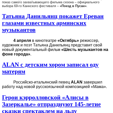
показ самого захватывающего фильма сезона – официального
выбора 69-го Каннского фестиваля –
«Поезд в Пусан»
.
Татьяна Данильянц покажет Ереван
глазами известных армянских
музыкантов
4 апреля
в кинотеатре
«Октябрь»
режиссер,
художник и поэт Татьяна Данильянц представит свой
новый документальный фильм
«Шесть музыкантов на
фоне города»
.
ALAN с детским хором записал оду
матерям
Российско-итальянский певец
ALAN
завершил
работу над новой русскоязычной композицией «Мама».
Герои кэрролловской «Алисы в
Зазеркалье» отпразднуют 145-летие
сказки спектаклем на льду