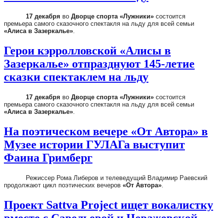
17 декабря
во
Дворце спорта «Лужники»
состоится
премьера самого сказочного спектакля на льду для всей семьи
«Алиса в Зазеркалье»
.
Герои кэрролловской «Алисы в
Зазеркалье» отпразднуют 145-летие
сказки спектаклем на льду
17 декабря
во
Дворце спорта «Лужники»
состоится
премьера самого сказочного спектакля на льду для всей семьи
«Алиса в Зазеркалье»
.
На поэтическом вечере «От Автора» в
Музее истории ГУЛАГа выступит
Фаина Гримберг
Режиссер Рома Либеров и телеведущий Владимир Раевский
продолжают цикл поэтических вечеров
«От Автора»
.
Проект Sattva Project ищет вокалистку
вместе с Савельевой и Чеважевской