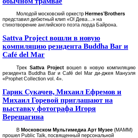
обычном трамвае
Молодой московский оркестр
Hermes’Brothers
представил дебютный клип «О! Дева…» на
стихотворение английского поэта лорда Байрона.
Sattva Project вошли в новую
компиляцию резидента Buddha Bar и
Café del Mar
Трек
Sattva Project
вошел в новую компиляцию
резидента Buddha Bar и Café del Mar ди-джея Мануэля
«Prophet Collection vol. 4».
Гарик Сукачев, Михаил Ефремов и
Михаил Горевой приглашают на
выставку фотографа Игоря
Верещагина
В
Московском Мультимедиа Арт Музее
(МАММ)
прошел Public Talk, посвященный персональной