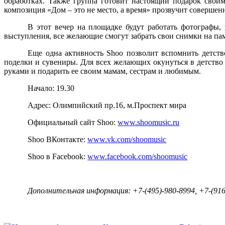
обработках. Также группа готовит настоящий подарок свои
композиция «Дом – это не место, а время» прозвучит соверше
В этот вечер на площадке будут работать фотографы
выступления, все желающие смогут забрать свои снимки на пам
Еще одна активность Shoo позволит вспомнить детств
поделки и сувениры. Для всех желающих окунуться в детство
руками и подарить ее своим мамам, сестрам и любимым.
Начало: 19.30
Адрес: Олимпийский пр.16, м.Проспект мира
Официальный сайт Shoo:
www.shoomusic.ru
Shoo ВКонтакте:
www.vk.com/shoomusic
Shoo
в
Facebook:
www.facebook.com/shoomusic
Дополнительная информация: +7-(495)-980-8994, +7-(916