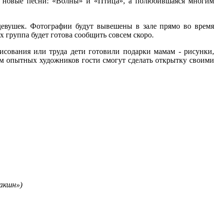
ят новые песни: «Волны» и «Птица», а полюбившаяся многим
девушек. Фотографии будут вывешены в зале прямо во время
х группа будет готова сообщить совсем скоро.
рисования или труда дети готовили подарки мамам - рисунки,
ом опытных художников гости смогут сделать открытку своими
акшн»)