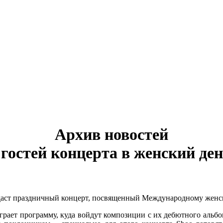
Архив новостей
гостей концерта в женский ден
аст праздничный концерт, посвященный Международному женс
рает программу, куда войдут композиции с их дебютного альбом