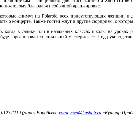
м поклонникам – специально для этого концерта Shoo готов
нно по-новому благодаря необычной аранжировке.
, которые снимут на Polaroid всех присутствующих женщин и 
ять о концерте. Также гостей ждут и другие сюрпризы, о которы
о, когда в садике или в начальных классах школы на уроках 
 будет организован специальный мастер-класс. Под руководств
)-123-1119 (Дарья Воробьева
vorobyeva@kushnir.ru
«Кушнир Прод