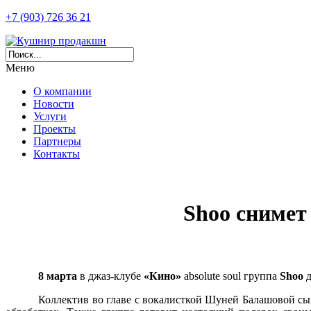
+7 (903) 726 36 21
Меню
О компании
Новости
Услуги
Проекты
Партнеры
Контакты
Shoo снимет 
8 марта
в джаз-клубе
«Кино»
absolute soul группа
Shoo
д
Коллектив во главе с вокалисткой Шуней Балашовой сыг