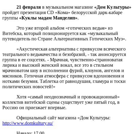
21 февраля
в музыкальном магазине
«Дом Культуры»
пройдет презентация CD «Кома» белорусской дарк-кабаре
группы
«Куклы мадам Манделип»
.
Это уже второй альбом «готических ведьм» из
Витебска, который позиционируется как «музыкальный
путеводитель по Стране Альтернативных Готических Муз».
«Акустическая альтернатива с привкусом всяческого
театрального ведьмачества и безобразий, - так анонсируется
группа в ее соцсетях. - Мрачная, чувственно-странноватая
лирика и высокий женский вокал, все это в стильном
мрачноватом шоу в исполнении фурий, клоунов, ангелов и
мясников. Готичная атмосфера с привкусом вдохновения и
нотками безумия. Таблетка от равнодушия, гламура и тоски
политических новостей!»
Хотя «самый неоднозначный и провокационный»
коллектив витебской сцены существует уже пятый год, в
Россию он приезжает впервые.
Официальный сайт магазина «Дом Культуры:
http://www.domkultury.su/
Начало: 17.00