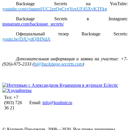
Backstage Secrets
на
YouTube:
youtube.com/channel/UC2zeQgCvgYovUF45XvKTFkg
Backstage Secrets
в
Instagram:
instagram.com/backstage_secrets/
Официальный тизер
Backstage Secrets:
youtu.be/DJUydQIHNdA
Дополнительная информация и заявки на участие: +7-
(926)-975-2333 (
hi@backstage-secrets.com
)
Тел: +7
(903) 726
Email:
info@kushnir.ru
36 21
© Кушнир Продакшн, 2008—2020. Все права защищены.