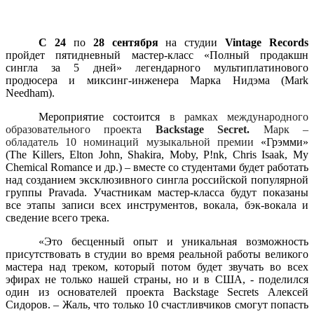
С
24
по
28 сентября
на студии
Vintage Records
пройдет пятидневный мастер-класс «Полный продакшн
сингла за 5 дней» легендарного мультиплатинового
продюсера и миксинг-инженера Марка Нидэма (Mark
Needham).
Мероприятие состоится
в рамках международного
образовательного проекта
Backstage Secret.
Марк –
обладатель 10 номинаций музыкальной премии
«Грэмми»
(The Killers, Elton John, Shakira, Moby, P!nk, Chris Isaak, My
Chemical Romance и др.) – вместе со студентами будет работать
над созданием эксклюзивного сингла российской популярной
группы Pravada. Участникам мастер-класса будут показаны
все этапы записи всех инструментов, вокала, бэк-вокала и
сведение всего трека.
«Это бесценный опыт и уникальная возможность
присутствовать в студии во время реальной работы великого
мастера над треком, который потом будет звучать во всех
эфирах не только нашей страны, но и в США, - поделился
один из основателей проекта Backstage Secrets Алексей
Сидоров. – Жаль, что только 10 счастливчиков смогут попасть