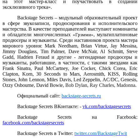
на этот мастер-класс и поучаствовать в создании
эксклюзивного трека».
Backstage Secrets – модульный образовательный проект
в сфере звукозаписи, продюсирования и исполнительского
мастерства. В качестве преподавателей выступают номинанты
и обладатели многочисленных
, мультиплатиновые
«Грэмми»
продюсеры и музыканты. Среди наставников проекта мастера
мирового уровня: Mark Needham, Brian Virtue, Jay Messina,
Jimmy Douglass, Tim Palmer, Dave McNair, Al Schmitt, Steve
Gadd, Hadrien Feraud и другие - легендарные продюсеры и
музыканты, работавшие, в частности, с такими звездами как
Frank Sinatra, Paul McCartney, Joe Cocker, Chick Corea, Eric
Clapton, Korn, 30
S
econds to Mars, Aerosmith, KISS, Rolling
Stones, John Lennon, Miles Davis, Led Zeppelin, AC/DC, Genesis,
Ozzy Osbourne, David Bowie,
Bob Dylan, Ray Charles, Madonna
.
Официальный сайт
:
backstage-secrets.ru
Backstage Secrets
ВКонтакте
: -
vk.com/backstagesecrets
Backstage Secrets
на
Facebook:
facebook.com/backstagesecrets
Backstage Secrets
в
Twitter:
twitter.com/BackstageTwit