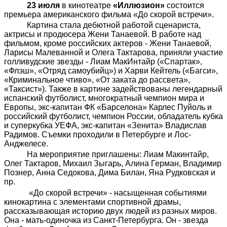
23 июля
в кинотеатре
«Иллюзион»
состоится
премьера американского фильма «До скорой встречи».
Картина стала дебютной работой сценариста,
актрисы и продюсера Жени Танаевой. В работе над
фильмом, кроме российских актеров - Жени Танаевой,
Ларисы Малеванной и Олега Тактарова, приняли участие
голливудские звезды - Лиам МакИнтайр («Спартак»,
«Флэш», «Отряд самоубийц») и Харви Кейтель («Багси»,
«Криминальное чтиво», «От заката до рассвета»,
«Таксист»). Также в картине задействованы легендарный
испанский футболист, многократный чемпион мира и
Европы, экс-капитан ФК «Барселона» Карлес Пуйоль и
российский футболист, чемпион России, обладатель кубка
и суперкубка УЕФА, экс-капитан «Зенита» Владислав
Радимов. Съемки проходили в Петербурге и Лос-
Анджелесе.
На мероприятие приглашены: Лиам Макинтайр,
Олег Тактаров, Михаил Зыгарь, Алина Герман, Владимир
Познер, Анна Седокова, Дима Билан, Яна Рудковская и
пр.
«До скорой встречи» - насыщенная событиями
кинокартина с элементами спортивной драмы,
рассказывающая историю двух людей из разных миров.
Она - мать-одиночка из Санкт-Петербурга. Он - звезда