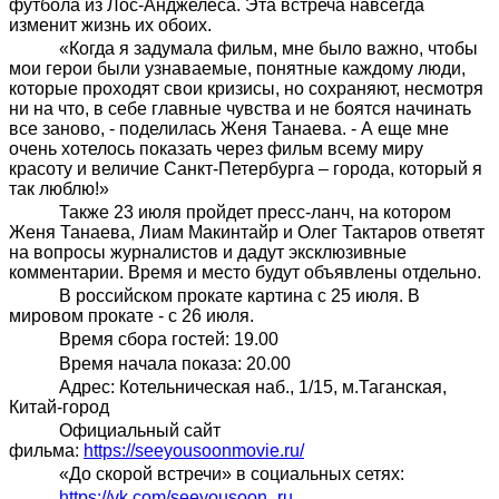
футбола из Лос-Анджелеса. Эта встреча навсегда
изменит жизнь их обоих.
«Когда я задумала фильм, мне было важно, чтобы
мои герои были узнаваемые, понятные каждому люди,
которые проходят свои кризисы, но сохраняют, несмотря
ни на что, в себе главные чувства и не боятся начинать
все заново, - поделилась Женя Танаева. - А еще мне
очень хотелось показать через фильм всему миру
красоту и величие Санкт-Петербурга – города, который я
так люблю!»
Также 23 июля пройдет пресс-ланч, на котором
Женя Танаева, Лиам Макинтайр и Олег Тактаров ответят
на вопросы журналистов и дадут эксклюзивные
комментарии. Время и место будут объявлены отдельно.
В российском прокате картина с 25 июля. В
мировом прокате - с 26 июля.
Время сбора гостей: 19.00
Время начала показа: 20.00
Адрес: Котельническая наб., 1/15, м.Таганская,
Китай-город
Официальный сайт
фильма:
https://seeyousoonmovie.ru/
«До скорой встречи» в социальных сетях:
https://vk.com/seeyousoon_ru