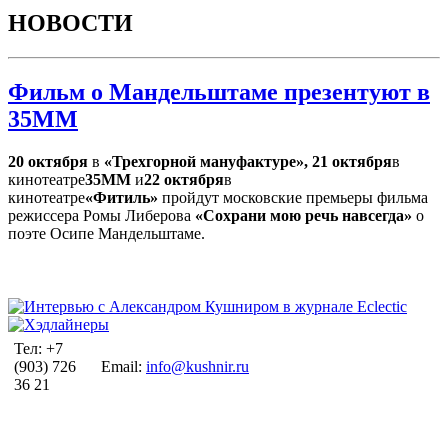
НОВОСТИ
Фильм о Мандельштаме презентуют в
35ММ
20 октября
в
«Трехгорной мануфактуре»
,
21 октября
в
кинотеатре
35ММ
и
22 октября
в
кинотеатре
«Фитиль»
пройдут московские премьеры фильма
режиссера Ромы Либерова
«Сохрани мою речь навсегда»
о
поэте Осипе Мандельштаме.
Тел: +7
(903) 726
Email:
info@kushnir.ru
36 21