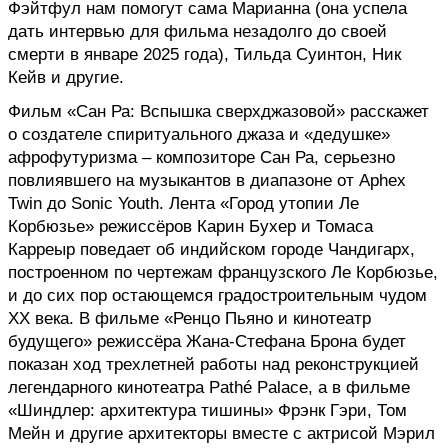
Фэйтфул нам помогут сама Марианна (она успела 
дать интервью для фильма незадолго до своей 
смерти в январе 2025 года), Тильда Суинтон, Ник 
Кейв и другие.
Фильм «Сан Ра: Вспышка сверхджазовой» расскажет 
о создателе спиритуального джаза и «дедушке» 
афрофутуризма – композиторе Сан Ра, серьезно 
повлиявшего на музыкантов в диапазоне от Aphex 
Twin до Sonic Youth. Лента «Город утопии Ле 
Корбюзье» режиссёров Карин Бухер и Томаса 
Карреыр поведает об индийском городе Чандигарх, 
построенном по чертежам французского Ле Корбюзье, 
и до сих пор остающемся градостроительным чудом 
XX века. В фильме «Ренцо Пьяно и кинотеатр 
будущего» режиссёра Жана-Стефана Брона будет 
показан ход трехлетней работы над реконструкцией 
легендарного кинотеатра Pathé Palace, а в фильме 
«Шиндлер: архитектура тишины» Фрэнк Гэри, Том 
Мейн и другие архитекторы вместе с актрисой Мэрил 