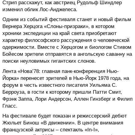
Стрип расскажут, как австриец Рудольф Шиндлер 
изменил облик Лос-Анджелеса.
Одним из событий фестиваля станет и новый фильм 
Вернера Херцога «Слоны-призраки», в котором 
хроники экспедиции на край света приобретают 
характер философского рассуждения о человеческой 
одержимости. Вместе с Херцогом и биологом Стивом 
Бойесом зрители отправятся в ангольскую саванну на 
поиски неуловимых гигантских слонов.
Лента «Нова’78: главная панк-конференция Нью-
Йорка» перенесет зрителей в Нью-Йорк 1978 года, на 
форум в честь известного писателя Уильяма С. 
Берроуза, в гости к которому пришли Патти Смит, 
Фрэнк Заппа, Лори Андерсон, Аллен Гинзберг и Филип 
Гласс.
На фестивале будет показан и режиссерский дебют 
Жюльет Бинош «В движении». В центре внимания 
французской актрисы – спектакль «In-I», 