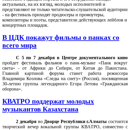
актуальных, на их взгляд, молодых исполнителей и
представляют не только читательско-слушательской аудитории
- на фестиваль приходят продюсеры и промоутеры,
композиторы и поэты, представители действующих лейблов и
концертных площадок.
В ЦДК покажут фильмы о панках со
всего мира
С
5
по
7
декабря
в
Центре документального кино
пройдет фестиваль фильмов о панк-музыке «Панк вокруг
света» - от Африки до Сибири, от Китая до Пакистана.
Главной картиной форума станет работа режиссера
Владимира Козлова «Следы на снегу» (Россия), посвященная
30-летию группы легендарного Егора Летова «Гражданская
оборона».
КВАТРО поддержат молодых
музыкантов Казахстана
2 декабря
во
Дворце Республики г.Алматы
состоится
творческий вечер вокальной группы КВАТРО, совместно с