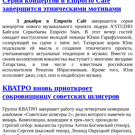
Серия концертов в Emporio Café
завершится этническими мотивами
3 декабря
в
Emporio Café
завершается серия
концертов нового музыкального проекта лидера A’STUDIO
Байгали Серкебаева Emporio Stars. В этот вечер гостей
ожидает выступление молодой певицы Юлии Гарифуллиной,
солирующей на сцене с пяти лет. Татарские корни Юли
подсказали ей мысль о создании этнического проекта,
учитывающего актуальные тенденции в музыке. Вместе со
своим коллективом вокалистка выступает с многими звездами
Татарстана, в том числе с известным российским
исполнителем Ренатом Ибрагимовым. Кроме того, Юля
исполняет джаз, соул, поп и индийскую музыку.
КВАТРО вновь приоткроет
сокровищницу советских шлягеров
Группа КВАТРО завершает работу над четвертым номерным
альбомом «Советские шлягеры 2», релиз которого намечен на
январь. Композиции, вошедшие в трек-лист, проходили
строгий отбор: вокалисты группы Антон Боглевский (тенор),
Антон Сергеев (высокий тенор), Леонид Овруцкий (баритон),