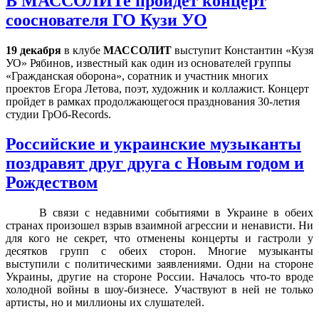
В МАССОЛИТе пройдет концерт
сооснователя ГО Кузи УО
19 декабря
в клубе
МАССОЛИТ
выступит Константин «Кузя
УО» Рябинов, известный как один
из основателей группы
«Гражданская оборона», соратник и участник многих
проектов Егора Летова, поэт, художник и коллажист. Концерт
пройдет в рамках продолжающегося празднования 30-летия
студии ГрОб-Records.
Российские и украинские музыканты
поздравят друг друга с Новым годом и
Рождеством
В связи с недавними событиями в Украине в обеих
странах произошел взрыв взаимной агрессии и ненависти. Ни
для кого не секрет, что отменены концерты и гастроли у
десятков групп с обеих сторон. Многие музыканты
выступили с политическими заявлениями. Одни на стороне
Украины, другие на стороне России. Началось что-то вроде
холодной войны в шоу-бизнесе. Участвуют в ней не только
артисты, но и миллионы их слушателей.