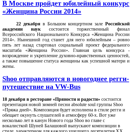
В Москве пройдет юбилейный конкурс
«Женщина России 2014»
22 декабря
в Большом концертном зале
Российской
академии наук
состоится торжественный финал
Всероссийского Национального Конкурса
«Женщина России
2014».
Нынешний год станет для него юбилейным – ровно
пять лет назад стартовал социальный проект федерального
масштаба «Женщина России». Главная цель конкурса -
возрождение и укрепление духовно-нравственных ценностей,
а также повышение статуса женщины как успешной матери и
жены.
Shoo отправляются в новогоднее регги-
путешествие на VW-Bus
18 декабря в ресторане «Пряности и радости»
состоится
презентация новой зимней песни absolute soul группы Shoo
«Пряжа дней». Композиция будет исполнена в стиле регги и
обещает окунуть слушателей в атмосферу 60-х. Вот уже
несколько лет в канун Нового года Shoo во главе с
вокалисткой Шуней Балашовой выпускают композиции в
стиле, характерном для каждого ушедшего десятилетия XX