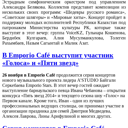
Эстрадным симфоническим оркестром под управлением
Александра Белякова. Коллектив представит композиции из
нескольких своих программ: «Шедевры русского романса»,
«Советские шлягеры» и «Мировые хиты». Концерт пройдет в
поддержку молодых исполнителей Республики Казахстан под
патронажем Министерства культуры РК, которые также
выступят в этот вечер: группа VoiceKZ, Гульнара Кошенова,
Бердибек Кулгараев, Алия Мусулманкулова, Толеген
Рахымбаев, Назым Сагынтай и Малик Азат.
В Emporio Café выступит участник
«Голоса» и «Пяти звезд»
26 ноября в Emporio Café
продолжится серия концертов
нового музыкального проекта лидера A’STUDIO Байгали
Серкебаева Emporio Stars. В этот вечер гостей ожидает
выступление барнаульского певца Ивана Чебанова – открытия
конкурса «Пять звезд 2014» и текущего сезона шоу «Голос» на
Первом канале. Кроме того, Иван - один из лучших
профессиональных ведущих столицы, он принимал участие в
организации праздника для семей Дмитрия Медведева,
Алексея Лаврова, Лины Арифулиной и многих других.