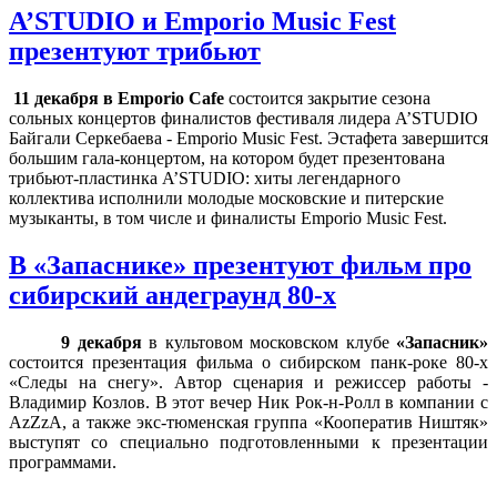
A’STUDIO и Emporio Music Fest
презентуют трибьют
11 декабря в
Emporio Cafe
состоится закрытие сезона
сольных концертов финалистов фестиваля лидера A’STUDIO
Байгали Серкебаева -
Emporio Music Fest
. Эстафета завершится
большим гала-концертом, на котором будет презентована
трибьют-пластинка A’STUDIO: хиты легендарного
коллектива исполнили молодые московские и питерские
музыканты, в том числе и финалисты Emporio Music Fest.
В «Запаснике» презентуют фильм про
сибирский андеграунд 80-х
9 декабря
в культовом московском клубе
«Запасник»
состоится презентация фильма о сибирском панк-роке 80-х
«Следы на снегу». Автор сценария и режиссер работы -
Владимир Козлов. В этот вечер Ник Рок-н-Ролл в компании с
AzZzA, а также экс-тюменская группа «Кооператив Ништяк»
выступят со специально подготовленными к презентации
программами.