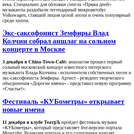
века. Специально для обложки сингла «Пряжа дней»
музыканты раздобыли легендарный микроавтобус
Volkswagen, ставший лицом целой эпохи и очень популярный
среди хиппи.
Экс-саксофонист Земфиры Влад
Колчин собрал аншлаг на сольном
концерте в Москве
3 декабря в China-Town-Café
с аншлагом прошел первый
сольный московский концерт известного питерского
музыканта Влада Колчина - исполнителя собственных песен и
экс-саксофониста Земфиры. Артист - резидент творческого
объединения «Дорогие имена» - представил новую программу
«Счастье!».
Фестиваль «КУБометры» открывает
новые имена
11 декабря в клубе ТеатрЪ
пройдет фестиваль музыки
«КУБометры», который представляет live-версию портала
Мusecub
e
. Редакция портала и его сотрудники находят