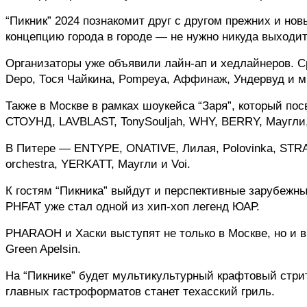
“Пикник” 2024 познакомит друг с другом прежних и нов
концепцию города в городе — не нужно никуда выходит
Организаторы уже объявили лайн-ап и хедлайнеров. С
Depo, Тося Чайкина, Pompeya, Аффинаж, Ундервуд и м
Также в Москве в рамках шоукейса “Заря”, который пос
СТОУНД, LAVBLAST, TonySouljah, WHY, BERRY, Маугли, Г
В Питере — ENTYPE, ONATIVE, Лилая, Polovinka, STRANI
orchestra, YERKATT, Маугли и Voi.
К гостям “Пикника” выйдут и перспективные зарубежные
PHFAT уже стал одной из хип-хоп легенд ЮАР.
PHARAOH и Хаски выступят не только в Москве, но и в 
Green Apelsin.
На “Пикнике” будет мультикультурный крафтовый стрит
главных гастроформатов станет техасский гриль.