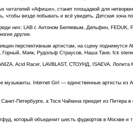
ых читателей «Афиши», станет площадкой для нетворкинг
ь, чтобы везде побывать и всё увидеть. Детская зона п
реди них: LAB с Антоном Беляевым, Дельфин, FEDUK, P
ногие другие.
вящен перспективным артистам, на сцену поднимутся Afel
орный, Маяк, Рудольф Страусов, Наша Таня, fck stereoty
ZA, Acid Racer, LAVBLAST, СТОУНД, ISAEVA, Лолита Кокс
 музыканты. Internet Girl — единственные артисты из А
Санкт-Петербурге, а Тося Чайкина приедет из Питера в 
фуд, который объединит шесть фудкортов в Москве и тр