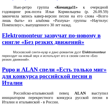
Нью-ретро группа
«Команда11»
к очередной
годовщине рок-поэта Ильи Кормильцева (р. 26.09.59)
закончила запись кавер-версии песни на его слова «Всего
лишь быть» из альбома «Разлука» группы «Наутилус
Помпилиус», выпущенного 30 лет назад.
Elektromonteur зазвучат по-новому в
сингле «Без резких движений»
Московский синти-нуар и данс-романтик дуэт
Elektromonteur
переходит на новый звук и использует его в своем сингле «Без
резких движений».
Pupo и ALAN спели «Есть только миг»
для конкурса российской песни в
Италии
Российско-итальянский певец
ALAN
выступил
инициатором перекрестного конкурса русской песни в
Италии и итальянской - в России.