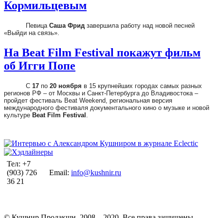
Кормильцевым
Певица
Саша Фрид
завершила работу над новой песней
«Выйди на связь».
На Beat Film Festival покажут фильм
об Игги Попе
С
17
по
20 ноября
в 15 крупнейших городах самых разных
регионов РФ – от Москвы и Санкт-Петербурга до Владивостока –
пройдет фестиваль Beat Weekend, региональная версия
международного фестиваля документального кино о музыке и новой
культуре
Beat Film Festival
.
Тел: +7
(903) 726
Email:
info@kushnir.ru
36 21
© Кушнир Продакшн, 2008—2020. Все права защищены.