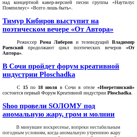
над концертной кавер-версией песни группы «Наутилус
Помпилиус» «Всего лишь быть».
Тимур Кибиров выступит на
поэтическом вечере «От Автора»
Режиссер
Рома Либеров
и телеведущий
Владимир
Раевский
продолжают цикл поэтических вечеров
«От
Автора»
.
В Сочи пройдет форум креативной
индустрии Ploschadka
C
15
по
18 июля
в Сочи в отеле
«Имеретинский»
состоится первый Форум Креативной индустрии
Ploschadka
.
Shoo провели SОЛОМУ под
аномальную жару, гром и молнии
В минувшее воскресенье, в
опреки нестабильным
погодным условиям, когда аномальную утреннюю жару