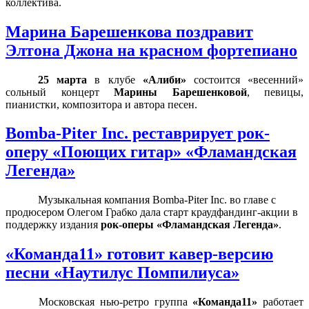
коллектива.
Марина Барешенкова поздравит
Элтона Джона на красном фортепиано
25 марта
в клубе
«Алиби»
состоится «весенний»
сольный концерт
Марины Барешенковой
, певицы,
пианистки, композитора и автора песен.
Bomba-Piter Inc. реставрирует рок-
оперу «Поющих гитар» «Фламандская
Легенда»
Музыкальная компания
Bomba
-
Piter
I
nc
. во главе с
продюсером Олегом Грабко дала старт
краудфандинг-акции в
поддержку издания
рок-оперы «Фламандская Легенда»
.
«Команда11» готовит кавер-версию
песни «Наутилус Помпилиуса»
Московская нью-ретро группа
«Команда11»
работает