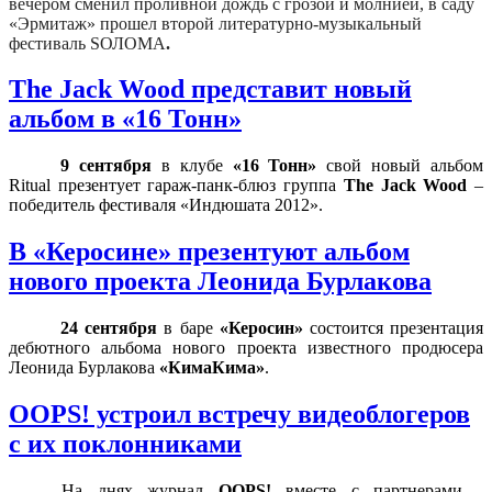
вечером сменил проливной дождь с грозой и молнией, в саду
«Эрмитаж»
прошел
второй литературно-музыкальный
фестиваль
SОЛОМА
.
The Jack Wood представит новый
альбом в «16 Тонн»
9 сентября
в клубе
«16 Тонн»
свой новый альбом
Ritual презентует гараж-панк-блюз группа
The Jack Wood
–
победитель фестиваля «Индюшата 2012».
В «Керосине» презентуют альбом
нового проекта Леонида Бурлакова
24 сентября
в баре
«Керосин»
состоится презентация
дебютного альбома нового проекта известного продюсера
Леонида Бурлакова
«КимаКима»
.
OOPS! устроил встречу видеоблогеров
с их поклонниками
На днях журнал
OOPS!
вместе с партнерами -