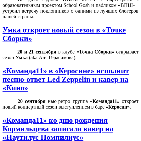
образовательным проектом School Gosh и пабликом «ВПШ» -
устроил встречу поклонников с одними из лучших блогеров
нашей страны.
Умка откроет новый сезон в «Точке
Сборки»
20
и
21 сентября
в клубе
«Точка Сборки»
открывает
сезон
Умка
(
aka
Аня Герасимова).
«Команда11» в «Керосине» исполнит
песню-ответ Led Zeppelin и кавер на
«Кино»
20 сентября
нью-ретро группа
«Команда11»
откроет
новый концертный сезон выступлением в баре
«Керосин»
.
«Команда11» ко дню рождения
Кормильцева записала кавер на
«Наутилус Помпилиус»