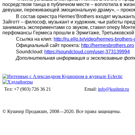
посредством танца в публичном месте – воплотила в жиз
девушки, переживающей эмоциональную драму», – прокомм
В состав оркестра Hermes’Brothers входят музыкан
Зайготт – философ, музыкант и художник, чьи работы пре
занимаясь экспериментами со звуком, ставил оперу Монт
перфомансы Гермеса прошли в Эрмитаже, Третьяковской га
Ссылка на клип:
http://ru.ello.tv/video/hermes-brothers
Официальный сайт проекта:
http://hermesbrothers.pro
Soundcloud:
https://soundcloud.com/user-373139994
Дополнительная информация и эксклюзивные фотом
Тел: +7 (903) 726 36 21
Email:
info@kushnir.ru
© Кушнир Продакшн, 2008—2020. Все права защищены.