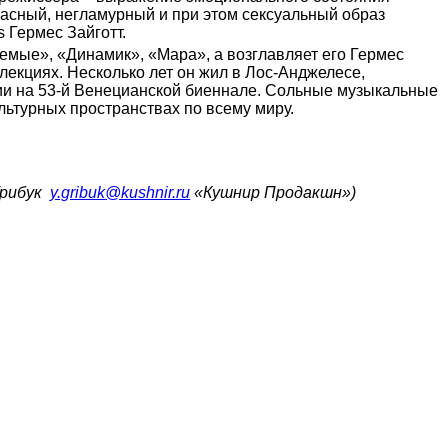
асный, негламурный и при этом сексуальный образ
 Гермес Зайготт.
емые», «Динамик», «Мара», а возглавляет его Гермес
лекциях. Несколько лет он жил в Лос-Анджелесе,
ции на 53-й Венецианской биеннале. Сольные музыкальные
льтурных пространствах по всему миру.
Грибук
y.gribuk@kushnir.ru
«Кушнир Продакшн»)