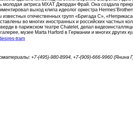
нь молодая актриса МХАТ Джордан Фрай. Она создала прекр
ентировал выход клипа идеолог оркестра Hermes’Brothers
ты известных отечественных групп «Бригада С», «Неприкаса
дставлены во многих иностранных и российских частных кол
еверди в парижском театре Chatelet, делал видеоинсталля
лерее, музее Marta Harford в Германии и многих других ку
-desires-tram
атериалы: +7-(495)-980-8994, +7-(909)-666-9960 (Янина 