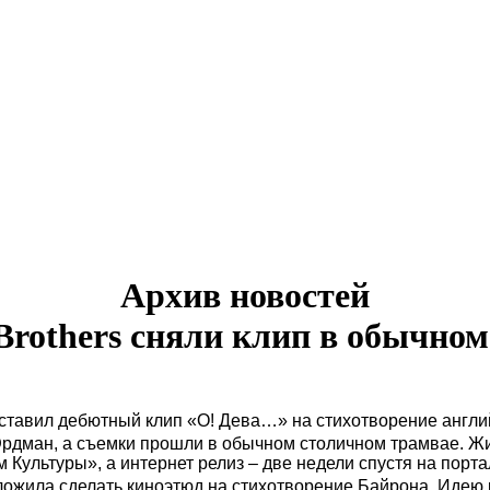
Архив новостей
Brothers сняли клип в обычном
тавил дебютный клип «О! Дева…» на стихотворение англий
рдман, а съемки прошли в обычном столичном трамвае. Ж
 Культуры», а интернет релиз – две недели спустя на порт
ложила сделать киноэтюд на стихотворение Байрона. Идею