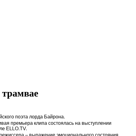
 трамвае
ского поэта лорда Байрона.
ивая премьера клипа состоялась на выступлении
але ELLO.TV.
 режиссера – выражение эмоционального состояния