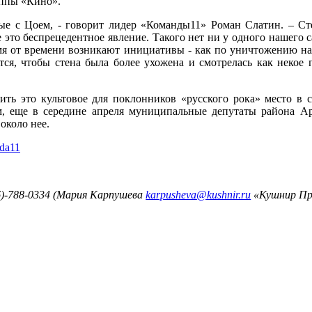
уппы «Кино».
ые с Цоем, - говорит лидер «Команды11» Роман Слатин. – Ст
 это беспрецедентное явление. Такого нет ни у одного нашего 
емя от времени возникают инициативы - как по уничтожению на
ется, чтобы стена была более ухожена и смотрелась как некое
ить это культовое для поклонников «русского рока» место в с
, еще в середине апреля муниципальные депутаты района Арб
около нее.
hda11
6)-788-0334 (Мария Карпушева
karpusheva@kushnir.ru
«Кушнир Пр