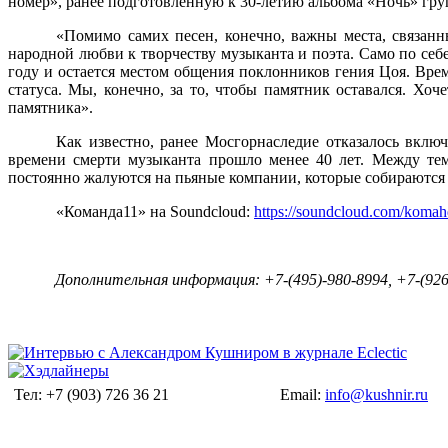
номер», ранее подготовленную к 30-летию альбома «Ночь» гр
«Помимо самих песен, конечно, важны места, связанн
народной любви к творчеству музыканта и поэта. Само по себе
году и остается местом общения поклонников гения Цоя. Вр
статуса. Мы, конечно, за то, чтобы памятник оставался. Хоч
памятника».
Как известно, ранее Мосгорнаследие отказалось включ
времени смерти музыканта прошло менее 40 лет. Между тем
постоянно жалуются на пьяные компании, которые собираются 
«Команда11» на Soundcloud:
https://soundcloud.com/koma
Дополнительная информация: +7-(495)-980-8994, +7-(92
Тел: +7 (903) 726 36 21
Email:
info@kushnir.ru