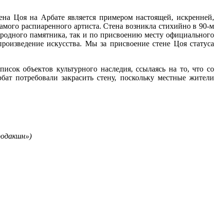
ена Цоя на Арбате является примером настоящей, искренней,
самого распиаренного артиста. Стена возникла стихийно в 90-м
родного памятника, так и по присвоению месту официального
 произведение искусства. Мы за присвоение стене Цоя статуса
писок объектов культурного наследия, ссылаясь на то, что со
ат потребовали закрасить стену, поскольку местные жители
одакшн»)