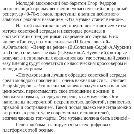
Молодой московский бас-баритон Егор Фёдоров,
исполняющий преимущественно «классический» эстрадный
репертуар 40-70-х годов, приступил к записи дебютного
альбома с рабочим названием «Эта музыка станет вечной».
На этой пластинке певец представит «золотые» хиты
мэтров советской эстрады и некоторые романсы в
соответствии с тенденциями современного саунда. В их
числе: «Три года ты мне снилась» (Н.Богословский-
А.Фатьянов), «Вечер на рейде» (В.Соловьев-Седой-А.Чуркин)
и «Гори, гори, моя звезда» (П.Булахов-А.Чуевский), которые
зазвучат в непривычных аранжировках, где эстрадный джаз и
easy listening будут сочетаться с классическим кроссовером и
мелодичным роком.
«Популяризация лучших образцов советской эстрады
среди молодого поколения – очень важная миссия, - считает
Егор Фёдоров. – Эти песни заставляют задуматься о вечных
ценностях, переосмыслить свое отношение к жизни, к
близким людям и, в первую очередь, к самому себе. Они
наполнены невероятной искренностью, добротой, нежностью,
правдой и состраданием. Такой посыл далеко не всегда можно
встретить в репертуаре современных исполнителей,
возглавляющих топ-чарты. Эта музыка должна быть вечной!»
Релиз альбома планируется на всех цифровых
платформах этой осенью.